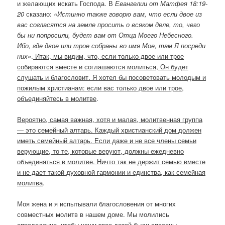
и желающих искать Господа. В
Евангелии от Матфея 18:19-
20
сказано:
«Истинно также говорю вам, что если двое из
вас согласятся на земле просить о всяком деле, то, чего
бы ни попросили, будет вам от Отца Моего Небесного.
Ибо, где двое или трое собраны во имя Мое, там Я посреди
них»
.
Итак, мы видим, что, если только двое или трое
собираются вместе и соглашаются молиться, Он будет
слушать и благословит. Я хотел бы посоветовать молодым и
пожилым христианам: если вас только двое или трое,
объединяйтесь в молитве
.
Вероятно, самая важная, хотя и малая, молитвенная группа
— это семейный алтарь. Каждый христианский дом должен
иметь семейный алтарь. Если даже и не все члены семьи
верующие, то те, которые веруют, должны ежедневно
объединяться в молитве. Ничто так не держит семью вместе
и не дает такой духовной гармонии и единства, как семейная
молитва
.
Моя жена и я испытывали благословения от многих
совместных молитв в нашем доме. Мы молились
определенно, чтобы наши трое детей были спасены.