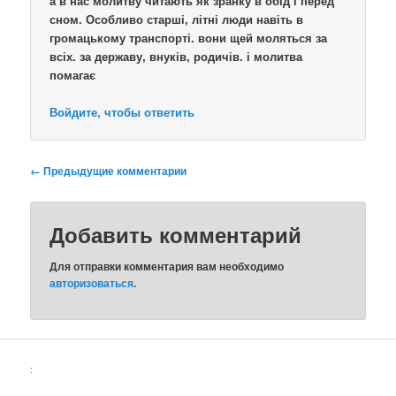
а в нас молитву читають як зранку в обід і перед
сном. Особливо старші, літні люди навіть в
громацькому транспорті. вони щей моляться за
всіх. за державу, внуків, родичів. і молитва
помагає
Войдите, чтобы ответить
Навигация
← Предыдущие комментарии
по
комментариям
Добавить комментарий
Для отправки комментария вам необходимо
авторизоваться
.
: