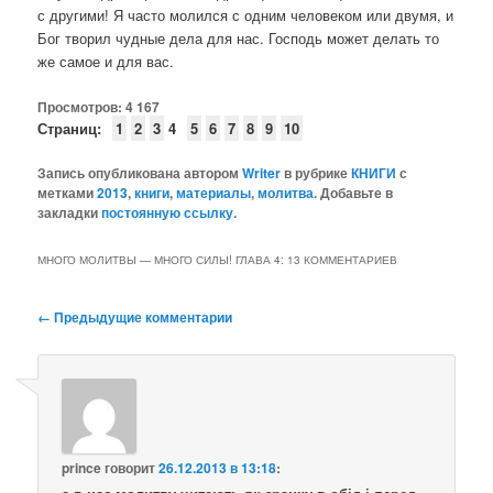
с другими! Я часто молился с одним человеком или двумя, и
Бог творил чудные дела для нас. Господь может делать то
же самое и для вас.
Просмотров:
4 167
Страниц:
1
2
3
4
5
6
7
8
9
10
Запись опубликована автором
Writer
в рубрике
КНИГИ
с
метками
2013
,
книги
,
материалы
,
молитва
. Добавьте в
закладки
постоянную ссылку
.
МНОГО МОЛИТВЫ — МНОГО СИЛЫ! ГЛАВА 4
: 13 КОММЕНТАРИЕВ
Навигация
← Предыдущие комментарии
по
комментариям
prince
говорит
26.12.2013 в 13:18
: