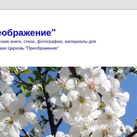
еображение"
ские книги, стихи, фотографии, материалы для
кая Церковь "Преображение"