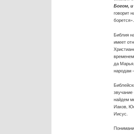
Богом, и
говорит н
борется».
Библия н
имеет отн
Христианс
временем
да Марья
народам –
Библейски
звучание
найдем мн
Иаков, Ю
Иисус.
Понимани