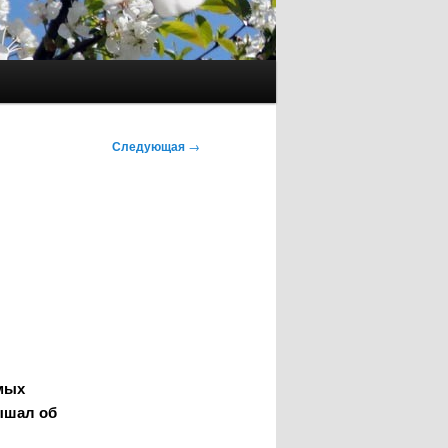
Следующая
→
мых
лышал об