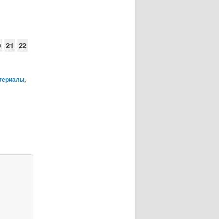
0
21
22
териалы
,