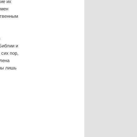
ие их
имен
ственным
й
Библии и
 сих пор,
влена
ны лишь