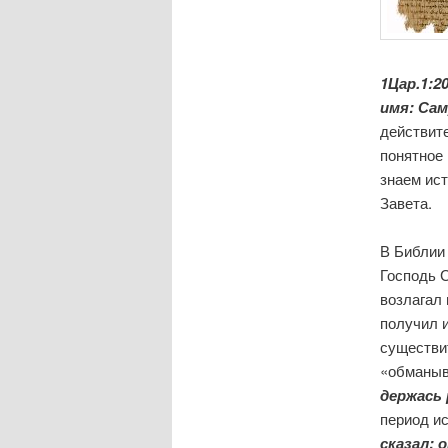
1Цар.1:2
имя: Сам
действит
понятное
знаем ис
Завета.
В Библии 
Господь С
возлагал 
получил и
существит
«обманыв
держась 
период ис
сказал: 