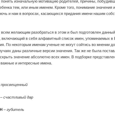
, понять изначальную мотивацию родителей, причины, побудивш
ебенка тем, или иным именем. Кроме того, понимание значения 
мочь и нам в вопросах, касающихся придания имени нашим соб
 всем желающим разобраться в этом и был подготовлен данны
, включающий в себя алфавитный список имен, упоминаемых в 
ия. По некоторым именам ученые не могут сойтись во мнении до
лучаях даны различные версии значения. Так же не была поста
аскрыть значение абсолютно всех имен. В подборке представле
 важные и интересные имена.
–
просвещенный
А
–
счастливый дар
Н
–
губитель