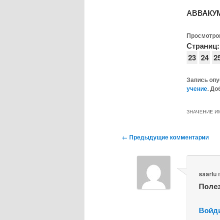
АВВАКУ
Просмотро
Страниц:
23
24
2
Запись оп
учение
. До
ЗНАЧЕНИЕ И
Навигация
← Предыдущие комментарии
по
комментариям
saarlu
Полез
Войди