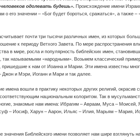
 человеков одолевать будешь».
Происхождение имени Израи
ам о его значении – «Бог будет бороться, сражаться», а также – 
асчитывает почти три тысячи различных имен, из которых боль
ошение к периоду Ветхого Завета. По мере распространения вл
тва в мире, росла и популярность библейских имен, становивш
, так называемыми «народными». Возьмем классический пример
, пришедшие к нам от Иоанна и Марии. Эти имена известны мно
 Джон и Мэри, Иоганн и Мари и так далее.
е имена вошли в практику некоторых других религий, окрасив с
 соответствующим национальным колоритом. Так в мусульманс
огие, знакомые нам имена: Ибрагим – Авраам, Муса – Моисей, 
суф – Иосиф, Харун – Аарон, Ильяс – Илия, Марьям – Мария, И
е значения Библейского имени позволяет нам шире взглянуть н