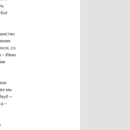
ль
«Бог
шинство
ияния
ихся, со
 – Иван
гим
вое
тве мы
Якуб –
са –
а