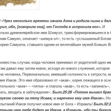
0 «Чрез несколько времени зачала Анна и родила сына и дал
уил, ибо, [говорила она], от Господа я испросила его».
И
ельно древнееврейское имя Шэмуэл, трансформировавшееся в 
 нам Самуил, означает «шемуа-эл», то есть «услышанный Бого
торию Самуила, ставшего одним из величайших мужей Божьих В
известны случаи, когда человек принимал от родителей одно им
ам давал ему затем новое, исходя из нового служения, которое 
на человека. Первоначально, имевший склонность к хитрости, м
мя Иаков. Это имя образовано от «акав», корня лежащего в осн
ельного «акев» – «пятка» и глагола «акав», то есть «запинать»,
ать, вводить в заблуждение».
Быт.25:26 «Потом вышел брат
рукою своею за пяту Исава; и наречено ему имя Иаков».
Но
пытаний Иаков получил новое имя от Бога – Израиль!
Быт.32:2
отныне имя тебе будет не Иаков, а Израиль, ибо ты борол