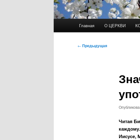
Главное
Главная
О ЦЕРКВИ
К
меню
Навигация
←
Предыдущая
по
записям
Зна
упо
Опубликов
Читая Би
каждому.
Иисусе, 