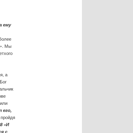
а ему
более
м». Мы
етхого
я, а
Бог
альчик
ове
 или
 его,
 пройдя
8 «И
ся с