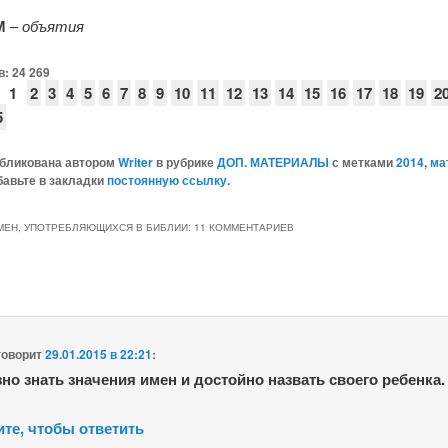
М
–
объятия
в:
24 269
1
2
3
4
5
6
7
8
9
10
11
12
13
14
15
16
17
18
19
2
5
убликована автором
Writer
в рубрике
ДОП. МАТЕРИАЛЫ
с метками
2014
,
ма
бавьте в закладки
постоянную ссылку
.
МЕН, УПОТРЕБЛЯЮЩИХСЯ В БИБЛИИ
: 11 КОММЕНТАРИЕВ
говорит
29.01.2015 в 22:21
:
но знать значения имен и достойно назвать своего ребенка.
те, чтобы ответить