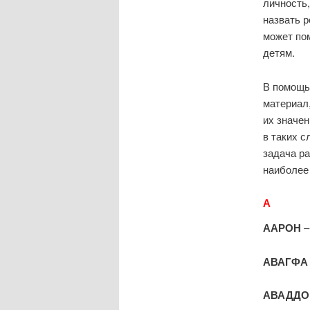
личность
назвать р
может по
детям.
В помощь
материал
их значен
в таких с
задача р
наиболее
А
ААРОН
АВАГФ
АВАДДО