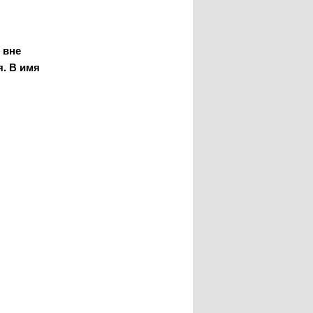
 вне
я. В имя