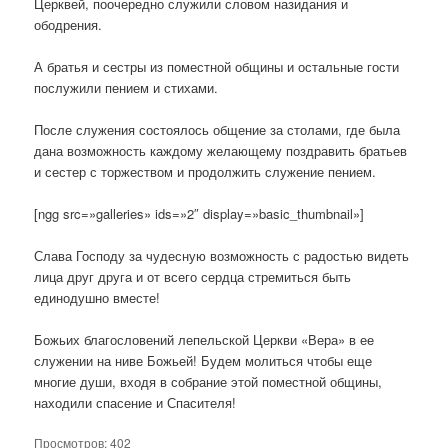
Церквей, поочередно служили словом назидания и
ободрения.
А братья и сестры из поместной общины и остальные гости
послужили пением и стихами.
После служения состоялось общение за столами, где была
дана возможность каждому желающему поздравить братьев
и сестер с торжеством и продолжить служение пением.
[ngg src=»galleries» ids=»2″ display=»basic_thumbnail»]
Слава Господу за чудесную возможность с радостью видеть
лица друг друга и от всего сердца стремиться быть
единодушно вместе!
Божьих благословений лепельской Церкви «Вера» в ее
служении на ниве Божьей! Будем молиться чтобы еще
многие души, входя в собрание этой поместной общины,
находили спасение и Спасителя!
Просмотров:
402